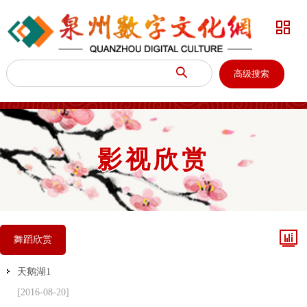


高级搜索
影视欣赏

舞蹈欣赏
天鹅湖1
[2016-08-20]