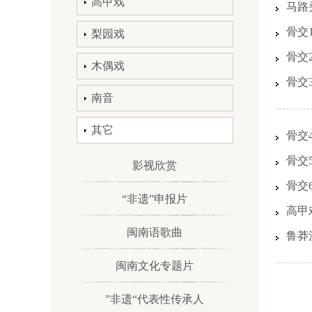
高甲戏
马路
骨交
梨园戏
骨交
木偶戏
骨交
南音
其它
骨交
骨交
影视欣赏
骨交
“非遗”申报片
高甲
闽南语歌曲
鲁莽
闽南文化专题片
”非遗“代表性传承人