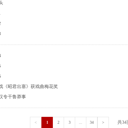
头
1
2
3
4
5
6
戏《昭君出塞》获戏曲梅花奖
汉专干鲁莽事
共3
<
1
2
3
...
34
>