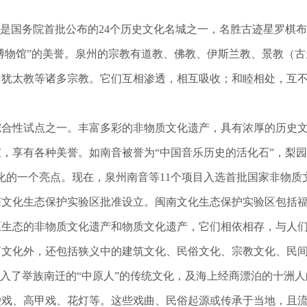
是国务院首批公布的24个历史文化名城之一，名胜古迹星罗棋
教博物馆”的美誉。泉州的宗教有道教、佛教、伊斯兰教、景教（
、犹太教等诸多宗教。它们互相渗透，相互吸收；和睦相处，互
合性试点之一。丰富多彩的非物质文化遗产，具有浓厚的历史文
，享有各种美誉。如南音被誉为“中国音乐历史的活化石”，梨园
化的一个亮点。现在，泉州南音等11个项目入选首批国家非物质
南文化生态保护实验区批准设立。闽南文化生态保护实验区包括
原生态的非物质文化遗产和物质文化遗产，它们相依相存，与人
商文化外，还包括狭义中的建筑文化、民俗文化、宗教文化、民
融入了举族南迁的“中原人”的传统文化，及海上经商漂泊的十洲
袋戏、高甲戏、花灯等。这些戏曲、民俗起源或传承于当地，且