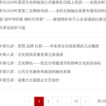
举办2020年基层文化和旅游公共服务队伍线上培训——全国乡
举办2020年度第二次网络培训——乡村文旅融合发展专题培训班
届“读中华经典 颂时代华章” ——家国情怀赤子心全省诵读比赛
共享培训学习港
20年第九讲：智慧 品牌 社群——对未来文化馆发展的几点畅想
20年第八讲：文化馆高质量发展之路漫谈
20年第七讲：文化驿站——把总分馆建成市民精神文化的加油站
20年第六讲：公共文化服务和旅游的融合发展
20年第五讲：谈重大主题群众文艺创作
共1
<
1
2
3
...
19
>