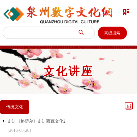


高级搜索
文化讲座

传统文化
走进《格萨尔》走进西藏文化2
[2016-08-20]