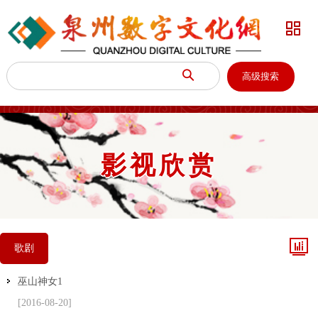


高级搜索
影视欣赏

歌剧
巫山神女1
[2016-08-20]