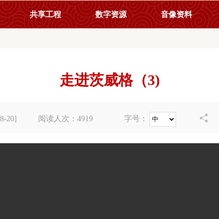
共享工程
数字资源
音像资料
走进茨威格（3)

-20]
阅读人次：
4919
字号：