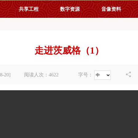
共享工程
数字资源
音像资料
走进茨威格（1）

-20]
阅读人次：
4622
字号：