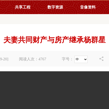
共享工程
数字资源
音像资料
夫妻共同财产与房产继承杨群星

-20]
阅读人次：
4767
字号：