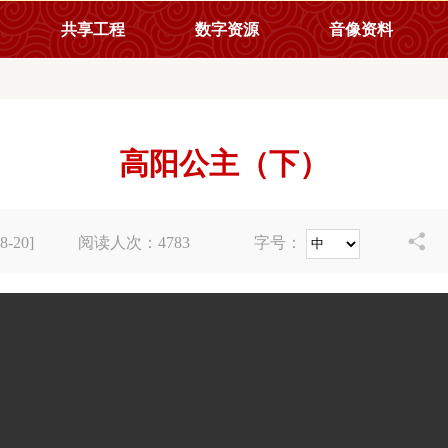
共享工程
数字资源
音像资料
高阳公主（下）

-20]
阅读人次：
4783
字号：