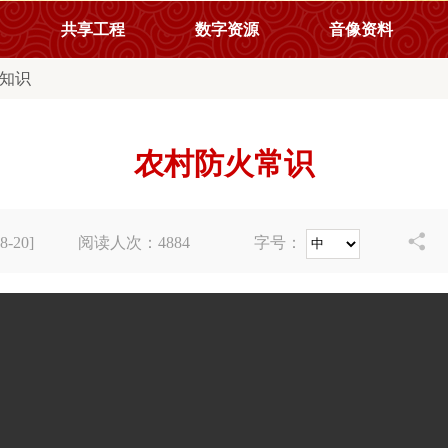
共享工程
数字资源
音像资料
知识
农村防火常识

-20]
阅读人次：
4884
字号：