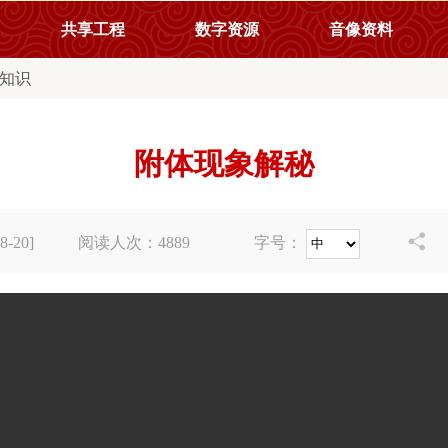
共享工程
数字资源
音像资料
知识
附体现象解秘

-20]
阅读人次：
4889
字号：