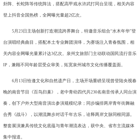
卦阵、长蛇阵等传统阵法，搭配高甲戏水浒武打同台呈现，相关内容
登上抖音全国热榜，全网曝光量超2亿次。
5月23日主场创新打造潮流跨界舞台，特邀音乐组合“水木年华”登
台演唱经典曲目，搭配本土专业舞团演绎，为赛场注入青春氛围，相
关内容全网曝光量累计达3亿次。泉州文旅部门主动联动国民流行音乐
IP，兼顾不同年龄层受众审美，拓宽泉州城市文化传播覆盖面。
6月13日恰逢文化和自然遗产日，主场开场重磅呈现曾登陆央视春
晚的南音节目《百鸟归巢》，老中青幼四代共230名南音传承人同台演
奏，创下户外大型南音演出参演规模纪录；同步编排两岸青年街舞融
合秀《战斗》，以潮流舞步对话千年古乐，诠释两岸文脉同根同源。
整套展演兼具传统文化底蕴与青年潮流表达，获中央、省市主流媒体
集中报道。