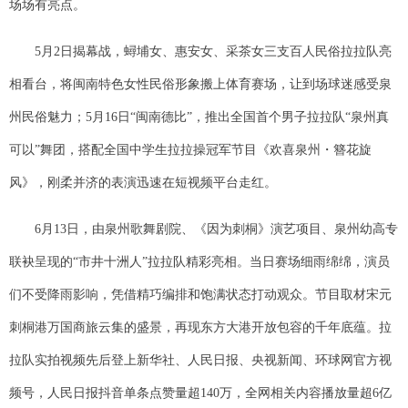
场场有亮点。
5月2日揭幕战，蟳埔女、惠安女、采茶女三支百人民俗拉拉队亮
相看台，将闽南特色女性民俗形象搬上体育赛场，让到场球迷感受泉
州民俗魅力；5月16日“闽南德比”，推出全国首个男子拉拉队“泉州真
可以”舞团，搭配全国中学生拉拉操冠军节目《欢喜泉州・簪花旋
风》，刚柔并济的表演迅速在短视频平台走红。
6月13日，由泉州歌舞剧院、《因为刺桐》演艺项目、泉州幼高专
联袂呈现的“市井十洲人”拉拉队精彩亮相。当日赛场细雨绵绵，演员
们不受降雨影响，凭借精巧编排和饱满状态打动观众。节目取材宋元
刺桐港万国商旅云集的盛景，再现东方大港开放包容的千年底蕴。拉
拉队实拍视频先后登上新华社、人民日报、央视新闻、环球网官方视
频号，人民日报抖音单条点赞量超140万，全网相关内容播放量超6亿