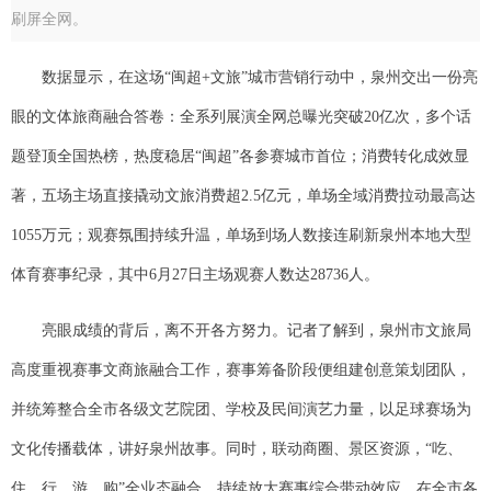
刷屏全网。
数据显示，在这场“闽超+文旅”城市营销行动中，泉州交出一份亮
眼的文体旅商融合答卷：全系列展演全网总曝光突破20亿次，多个话
题登顶全国热榜，热度稳居“闽超”各参赛城市首位；消费转化成效显
著，五场主场直接撬动文旅消费超2.5亿元，单场全域消费拉动最高达
1055万元；观赛氛围持续升温，单场到场人数接连刷新泉州本地大型
体育赛事纪录，其中6月27日主场观赛人数达28736人。
亮眼成绩的背后，离不开各方努力。记者了解到，泉州市文旅局
高度重视赛事文商旅融合工作，赛事筹备阶段便组建创意策划团队，
并统筹整合全市各级文艺院团、学校及民间演艺力量，以足球赛场为
文化传播载体，讲好泉州故事。同时，联动商圈、景区资源，“吃、
住、行、游、购”全业态融合，持续放大赛事综合带动效应。在全市各