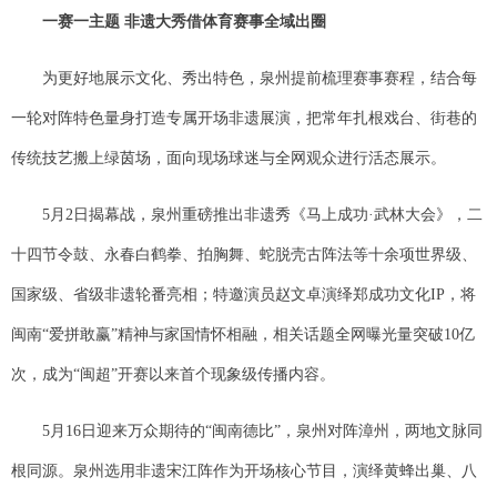
一赛一主题 非遗大秀借体育赛事全域出圈
为更好地展示文化、秀出特色，泉州提前梳理赛事赛程，结合每
一轮对阵特色量身打造专属开场非遗展演，把常年扎根戏台、街巷的
传统技艺搬上绿茵场，面向现场球迷与全网观众进行活态展示。
5月2日揭幕战，泉州重磅推出非遗秀《马上成功·武林大会》，二
十四节令鼓、永春白鹤拳、拍胸舞、蛇脱壳古阵法等十余项世界级、
国家级、省级非遗轮番亮相；特邀演员赵文卓演绎郑成功文化IP，将
闽南“爱拼敢赢”精神与家国情怀相融，相关话题全网曝光量突破10亿
次，成为“闽超”开赛以来首个现象级传播内容。
5月16日迎来万众期待的“闽南德比”，泉州对阵漳州，两地文脉同
根同源。泉州选用非遗宋江阵作为开场核心节目，演绎黄蜂出巢、八