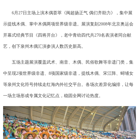
6月27日主场上演木偶荟萃《闽超扬正气 偶们齐助力》，集中展
示提线木偶、掌中木偶两项世界级非遗。展演复刻2008年北京奥运会
开幕式经典节目《四将开台》，老中青幼四代共270名表演者同台献
艺，创下泉州木偶汇演参演人数历史新高。
五场主题展演覆盖武术、南音、木偶、民俗歌舞等非遗门类，集
中呈现2项世界级非遗、8项国家级非遗，提线木偶、宋江阵、蟳埔女
等泉州文化符号持续走红海内外社交平台。各场次差异化编排，让每
一场主场形成专属文化记忆点，稳固全网讨论热度。