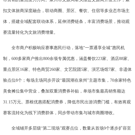
扣文体旅商深度融合，联动商圈、景区、餐饮、住宿等多业态市场主
体，搭建全域配套联动体系，延伸消费链条，丰富消费场景，推动观
赛流量转化为文旅消费增量。
全市商户积极响应赛事惠民行动，落地“一票通享全城”惠民机
制，600多家商户推出800余项专属优惠，涵盖餐饮223家、酒店88家、
重点景区16家、特色商贸260家、文艺院团5家、演艺场馆7家、非遗体
验点位8个；每场主场同步开设“最国潮在泉州”主题市集，70余家特色
美食摊位集中营业，叠加双重消费券补贴，单场市集最高销售额达
31.15万元。票根优惠搭配消费券，降低市民出游消费门槛，有效将观
赛客流转化为线下消费群体，同步带动市集与城市商圈增收。
全域铺开多层级“第二现场”观赛点位，数量从首场9个逐步扩容至