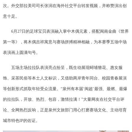
次。外交部拉美司司长张润在海外社交平台转发视频，并称赞演出创
意十足。
6月27日的足球宝贝表演融入掌中木偶元素，搭配闽南金曲《世界
第一等》，将木偶吉祥寓意与赛场拼搏精神相融，为本赛季五场中场
表演画上圆满句号。
五场主场拉拉队表演亮点纷呈，既生动展现蟳埔簪花、惠女服
饰、采茶民俗等本土人文标识，又借助两岸青年同台、校园青春展演
等创新形式抓取年轻受众流量。“泉州有本届‘闽超’最强、最燃、最爆
的拉拉队，开放、热烈、包容，激情拉满！”大量网友在社交平台评
论、全网热烈反响，正是泉州文旅部门用心打磨赛场文化、主动培育
城市特色IP的佐证。