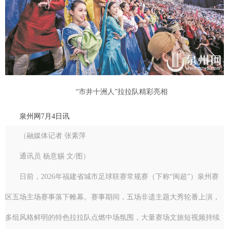
“市井十洲人”拉拉队精彩亮相
泉州网7月4日讯
（融媒体记者 张素萍
通讯员 杨意赐 文/图）
日前，2026年福建省城市足球联赛常规赛（下称“闽超”）泉州赛
区五场主场赛事落下帷幕。赛事期间，五场非遗主题大秀轮番上演，
多组风格鲜明的特色拉拉队点燃中场氛围，大量赛场文旅短视频持续