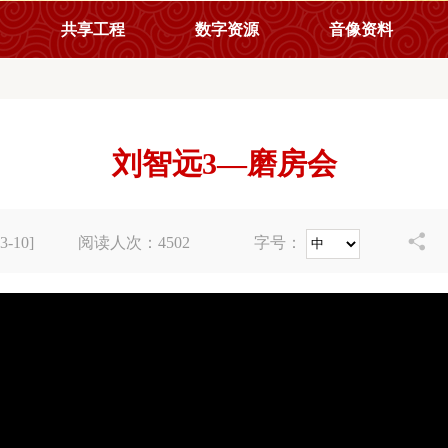
共享工程
数字资源
音像资料
刘智远3—磨房会

-10]
阅读人次：
4502
字号：