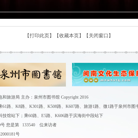
【打印此页】
【收藏本页】
【关闭窗口】
游局 主办：泉州市图书馆 Copyright 2016
1路、K8路、K301路、K508路、K607路、旅游1路、微1路于泉州市
科技馆站下；乘60路、E5路、K606路于滨海街中段站下
0号
您是第
133540
位来访者
2000181号