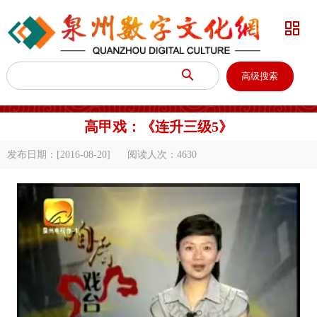


高级搜索
高甲戏：《连升三级5》
发布日期：[2016-08-20]
阅读人次：
4630