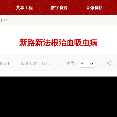
共享工程
数字资源
音像资料
卫生
新路新法根治血吸虫病

-20]
阅读人次：
4273
字号：