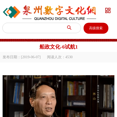


高级搜索
船政文化-6试航1
发布日期：[2019-06-07]
阅读人次：
4530