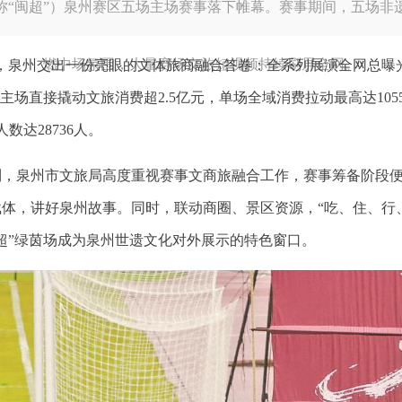
下称“闽超”）泉州赛区五场主场赛事落下帷幕。赛事期间，五场
燃中场氛围，大量赛场文旅短视频持续刷屏全网。
中，泉州交出一份亮眼的文体旅商融合答卷：全系列展演全网总曝
主场直接撬动文旅消费超2.5亿元，单场全域消费拉动最高达10
数达28736人。
到，泉州市文旅局高度重视赛事文商旅融合工作，赛事筹备阶段
体，讲好泉州故事。同时，联动商圈、景区资源，“吃、住、行
超”绿茵场成为泉州世遗文化对外展示的特色窗口。