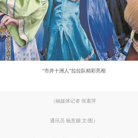
“市井十洲人”拉拉队精彩亮相
（融媒体记者 张素萍
通讯员 杨意赐 文/图）