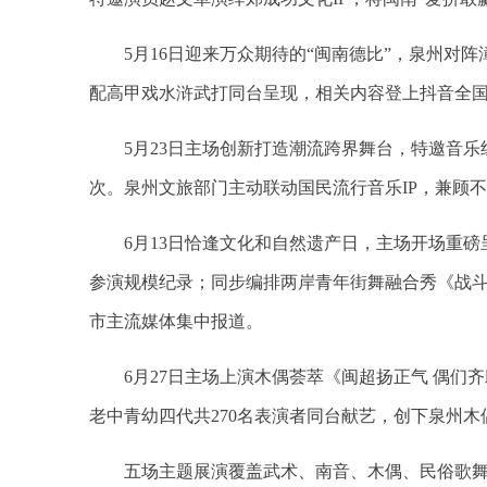
5月16日迎来万众期待的“闽南德比”，泉州
配高甲戏水浒武打同台呈现，相关内容登上抖音全国
5月23日主场创新打造潮流跨界舞台，特邀音
次。泉州文旅部门主动联动国民流行音乐IP，兼顾
6月13日恰逢文化和自然遗产日，主场开场重
参演规模纪录；同步编排两岸青年街舞融合秀《战
市主流媒体集中报道。
6月27日主场上演木偶荟萃《闽超扬正气 偶们
老中青幼四代共270名表演者同台献艺，创下泉州
五场主题展演覆盖武术、南音、木偶、民俗歌舞