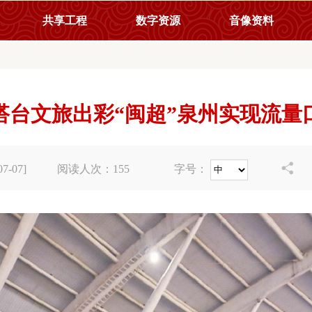
共享工程
数字资源
音像资料
搭台文旅出彩“闽超”泉州实现流量

-07]
阅读人次：
155
字号：