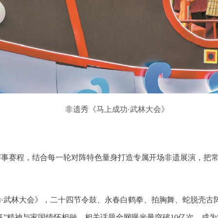
非遗秀《马上成功·武林大会》
赛事赛程，结合每一轮对阵特色量身打造专属开场非遗展演，把
功·武林大会》，二十四节令鼓、永春白鹤拳、拍胸舞、蛇脱壳古
赢”精神与家国情怀相融，相关话题全网曝光量突破10亿次，成为