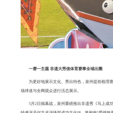
一赛一主题 非遗大秀借体育赛事全域出圈
为更好地展示文化、秀出特色，泉州提前梳理
场球迷与全网观众进行活态展示。
5月2日揭幕战，泉州重磅推出非遗秀《马上成
特邀演员赵文卓演绎郑成功文化IP，将闽南“爱拼敢