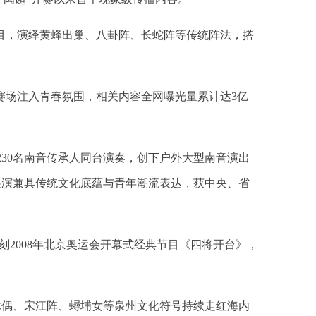
节目，演绎黄蜂出巢、八卦阵、长蛇阵等传统阵法，搭
赛场注入青春氛围，相关内容全网曝光量累计达3亿
230名南音传承人同台演奏，创下户外大型南音演出
展演兼具传统文化底蕴与青年潮流表达，获中央、省
刻2008年北京奥运会开幕式经典节目《四将开台》，
木偶、宋江阵、蟳埔女等泉州文化符号持续走红海内