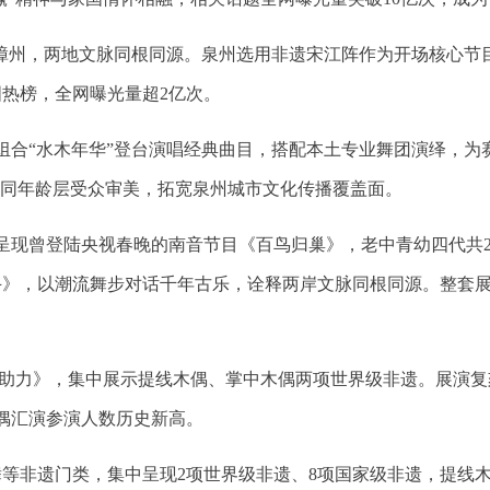
对阵漳州，两地文脉同根同源。泉州选用非遗宋江阵作为开场核心
热榜，全网曝光量超2亿次。
乐组合“水木年华”登台演唱经典曲目，搭配本土专业舞团演绎，为
不同年龄层受众审美，拓宽泉州城市文化传播覆盖面。
磅呈现曾登陆央视春晚的南音节目《百鸟归巢》，老中青幼四代共
斗》，以潮流舞步对话千年古乐，诠释两岸文脉同根同源。整套
齐助力》，集中展示提线木偶、掌中木偶两项世界级非遗。展演复
木偶汇演参演人数历史新高。
等非遗门类，集中呈现2项世界级非遗、8项国家级非遗，提线