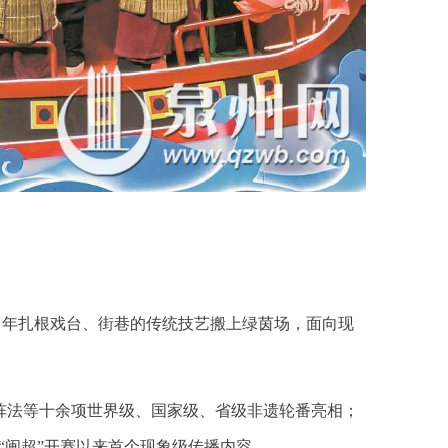
常年扎根戏台、街巷的传统技艺搬上绿茵场，面向现
阵法等十余项世界级、国家级、省级非遗轮番亮相；
“闽超”开赛以来首个现象级传播内容。