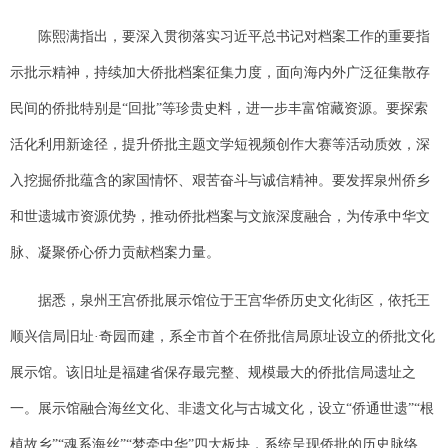
陈熙满指出，要深入贯彻落实习近平总书记对档案工作的重要指
示批示精神，持续加大侨批档案征集力度，面向海内外广泛征集散存
民间的侨批特别是“回批”等珍贵史料，进一步丰富馆藏资源。要探索
活化利用新途径，提升侨批主题文学短视频创作大赛等活动质效，深
入挖掘侨批蕴含的家国情怀、艰苦奋斗与诚信精神。要发挥泉州侨乡
和世遗城市资源优势，推动侨批档案与文旅深度融合，为传承中华文
脉、凝聚侨心侨力贡献档案力量。
据悉，泉州王宫侨批展示馆位于王宫华侨历史文化街区，依托王
顺兴信局旧址·奇园而建，系全市首个在侨批信局原址设立的侨批文化
展示馆。该旧址是福建省保存最完整、规模最大的侨批信局遗址之
一。展示馆融合海丝文化、非遗文化与古城文化，设立“侨通世遗”“根
植故乡”“魂系海丝”“梦牵中华”四大板块，系统呈现侨批的历史脉络、