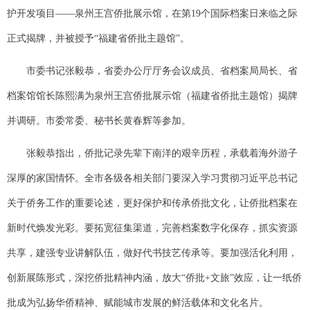
护开发项目——泉州王宫侨批展示馆，在第19个国际档案日来临之际
正式揭牌，并被授予“福建省侨批主题馆”。
市委书记张毅恭，省委办公厅厅务会议成员、省档案局局长、省
档案馆馆长陈熙满为泉州王宫侨批展示馆（福建省侨批主题馆）揭牌
并调研。市委常委、秘书长黄春辉等参加。
张毅恭指出，侨批记录先辈下南洋的艰辛历程，承载着海外游子
深厚的家国情怀。全市各级各相关部门要深入学习贯彻习近平总书记
关于侨务工作的重要论述，更好保护和传承侨批文化，让侨批档案在
新时代焕发光彩。要拓宽征集渠道，完善档案数字化保存，抓实资源
共享，建强专业讲解队伍，做好代书技艺传承等。要加强活化利用，
创新展陈形式，深挖侨批精神内涵，放大“侨批+文旅”效应，让一纸侨
批成为弘扬华侨精神、赋能城市发展的鲜活载体和文化名片。