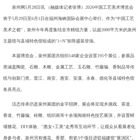
泉州网5月28日讯 （融媒体记者张博）2026中国工艺美术博览会
将于5月29日至6月1日在福州海峡国际会展中心举行。作为“中国工艺
美术之都”，泉州今年再度集结全市精锐力量，以超2000平方米的泉州
主题馆与县域特色馆组成的“1+N”矩阵盛装登场。
本届博览会，泉州展团共组织148家企业设置195个展位，参展品
类涵盖陶瓷、石雕、木雕、金属工艺、玉石雕、竹藤编、香制品等传
统与创新门类。晋江、南安、惠安、安溪、永春、德化等县域特色馆
各具亮点。
活态传承仍是泉州展团的金字招牌。展会将呈现木偶戏、茶道、
香道、竹藤编、砖雕、纸织画等十余项闽南特色技艺展演，并设置蟳
埔簪花、DIY体验、“惠女+工美”走秀等互动环节，让观众从看展者化
身参与者。泉州另有缠花、香塑、剪瓷3个项目进驻福建馆“展演区”。